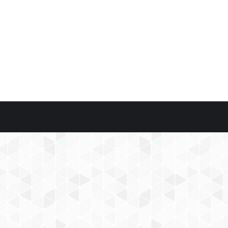
abril 21, 2020
Leave a comment
ÍRCULO DE LEGISLADORES DE LA PROVINCIA DE BUENOS AIRES (Ley 10.5
a la pandemia que nos afecta por el virus COVID-19, y teniendo en c