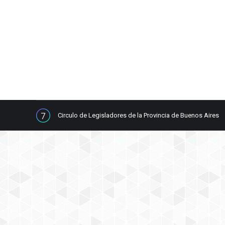
Noticias
By
Círculo de Legisladores de la Pcia. de Bs. As
Ante la pandemia del Coronavirus en Argentina El C
atravesando nuestro País, por la lucha mundial contr
Circulo de Legisladores de la Provincia de Buenos Aires