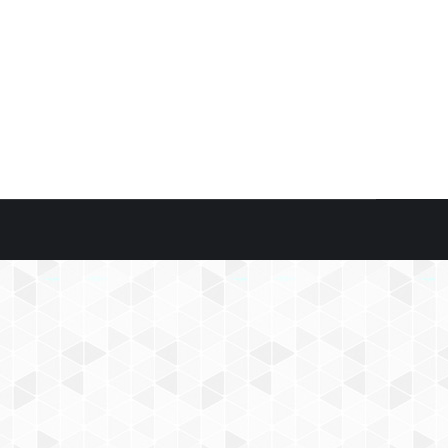
85), y en base a la situación por la que está
uenta que la gran mayoría de…