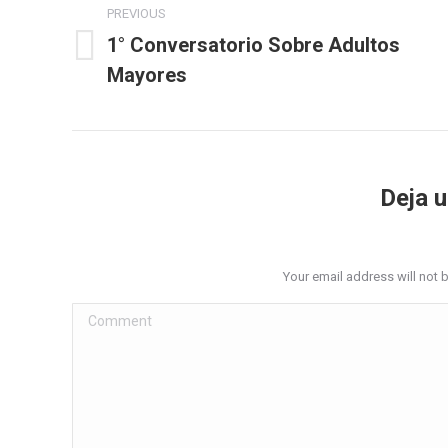
navigation
PREVIOUS
1° Conversatorio Sobre Adultos
Previous
Mayores
post:
Deja 
Your email address will not 
Comment