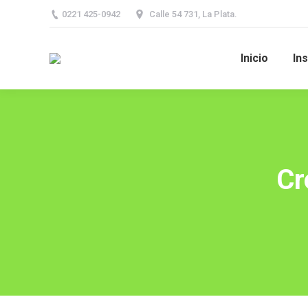
0221 425-0942
Calle 54 731, La Plata.
Inicio
Ins
Cr
You are here: