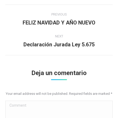
Post
PREVIOUS
navigation
FELIZ NAVIDAD Y AÑO NUEVO
Previous
post:
NEXT
Declaración Jurada Ley 5.675
Next
post:
Deja un comentario
Your email address will not be published. Required fields are marked
*
Comment