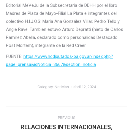
Editorial MeVeJu de la Subsecretaría de DDHH por el libro
Madres de Plaza de Mayo-Filial La Plata e integrantes del
colectivo H.I.J.O.S: María Ana González Villar; Pedro Tello y
Angie Rave. También estuvo Arturo Depratti (nieto de Carlos
Ramirez Abella, declarado como personalidad Destacado
Post Mortem), integrante de la Red Creer.
FUENTE:
https://www.hcdiputados-ba.gov.ar/index.php?
page=prensa&idNoticia=3667&section=noticia
Category:
Noticias
abril 12, 2024
Post
PREVIOUS
navigation
RELACIONES INTERNACIONALES,
Previous