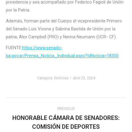
presidencia y sea acompañado por Federico Fagioli de Unión
por la Patria.
Además, forman parte del Cuerpo el vicepresidente Primero
del Senado Luis Vivona y Sabrina Bastida de Unión por la
patria; Alex Campbell (PRO) y Nerina Neumann (UCR- CF).
FUENTE:
https://www.senado-
ba.gov.ar/Prensa_Noticia_Individual.aspx?IdNoticia=18300
Category:
Noticias
abril 23, 2024
Post
PREVIOUS
navigation
HONORABLE CÁMARA DE SENADORES:
Previous
COMISIÓN DE DEPORTES
post: