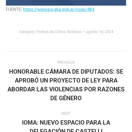
FUENTE:
https://www.ips.gba.gob.ar/node/484
Category:
Fechas de Cobro
,
Noticias
agosto 16, 2024
Post
PREVIOUS
navigation
HONORABLE CÁMARA DE DIPUTADOS: SE
APROBÓ UN PROYECTO DE LEY PARA
Previous
ABORDAR LAS VIOLENCIAS POR RAZONES
post:
DE GÉNERO
NEXT
IOMA: NUEVO ESPACIO PARA LA
Next
DELEGACIÓN DE CASTELLI