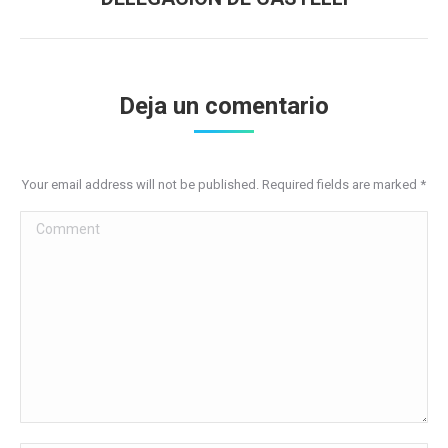
post:
Deja un comentario
Your email address will not be published. Required fields are marked
*
Comment