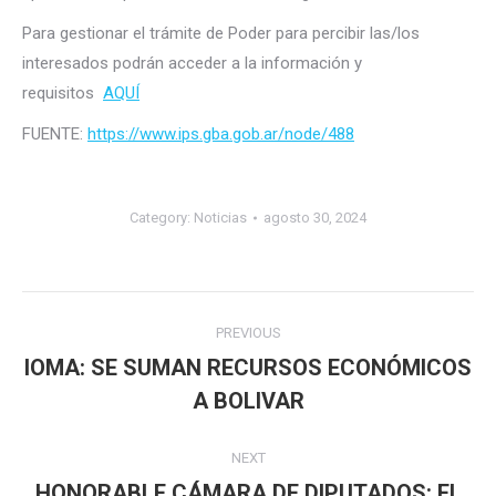
Para gestionar el trámite de Poder para percibir las/los
interesados podrán acceder a la información y
requisitos
AQUÍ
FUENTE:
https://www.ips.gba.gob.ar/node/488
Category:
Noticias
agosto 30, 2024
Post
PREVIOUS
navigation
IOMA: SE SUMAN RECURSOS ECONÓMICOS
Previous
A BOLIVAR
post:
NEXT
HONORABLE CÁMARA DE DIPUTADOS: EL