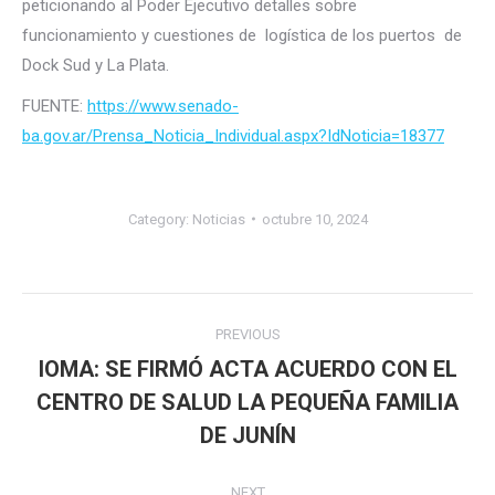
peticionando al Poder Ejecutivo detalles sobre
funcionamiento y cuestiones de logística de los puertos de
Dock Sud y La Plata.
FUENTE:
https://www.senado-
ba.gov.ar/Prensa_Noticia_Individual.aspx?IdNoticia=18377
Category:
Noticias
octubre 10, 2024
Post
PREVIOUS
navigation
IOMA: SE FIRMÓ ACTA ACUERDO CON EL
CENTRO DE SALUD LA PEQUEÑA FAMILIA
Previous
post:
DE JUNÍN
NEXT