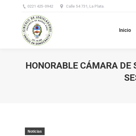
0221 425-0942
Calle 54 731, La Plata.
Inicio
HONORABLE CÁMARA DE S
SE
You are here:
Noticias