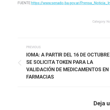
FUENTE:
https://www.senado-ba.gov.ar/Prensa_Noticia_In
Category:
No
Post
PREVIOUS
navigation
IOMA: A PARTIR DEL 16 DE OCTUBRE
SE SOLICITA TOKEN PARA LA
Previous
VALIDACIÓN DE MEDICAMENTOS EN
post:
FARMACIAS
Deja 