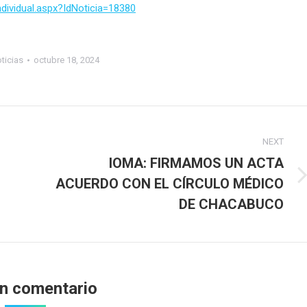
dividual.aspx?IdNoticia=18380
ticias
octubre 18, 2024
NEXT
IOMA: FIRMAMOS UN ACTA
ACUERDO CON EL CÍRCULO MÉDICO
Next
post:
DE CHACABUCO
un comentario