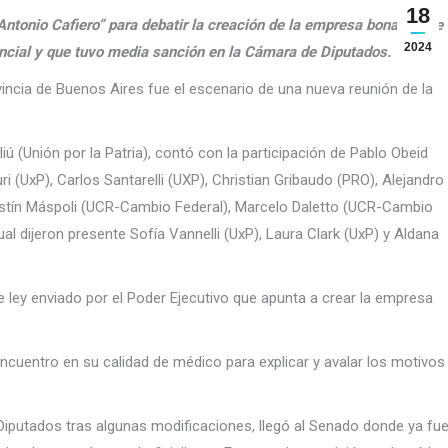
18
Antonio Cafiero” para debatir la creación de la empresa bonaerense
2024
incial y que tuvo media sanción en la Cámara de Diputados.
ovincia de Buenos Aires fue el escenario de una nueva reunión de la
iú (Unión por la Patria), contó con la participación de Pablo Obeid
ri (UxP), Carlos Santarelli (UXP), Christian Gribaudo (PRO), Alejandro
gustín Máspoli (UCR-Cambio Federal), Marcelo Daletto (UCR-Cambio
ual dijeron presente Sofía Vannelli (UxP), Laura Clark (UxP) y Aldana
e ley enviado por el Poder Ejecutivo que apunta a crear la empresa
ncuentro en su calidad de médico para explicar y avalar los motivos
Diputados tras algunas modificaciones, llegó al Senado donde ya fu