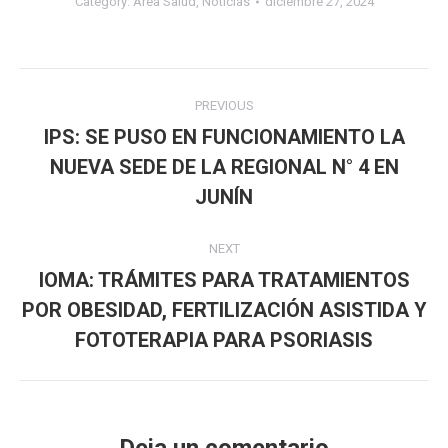
Category:
Area Salud
,
Noticias
diciembre 27, 2024
Post
PREVIOUS
navigation
IPS: SE PUSO EN FUNCIONAMIENTO LA
NUEVA SEDE DE LA REGIONAL N° 4 EN
Previous
post:
JUNÍN
NEXT
IOMA: TRÁMITES PARA TRATAMIENTOS
POR OBESIDAD, FERTILIZACIÓN ASISTIDA Y
Next
post:
FOTOTERAPIA PARA PSORIASIS