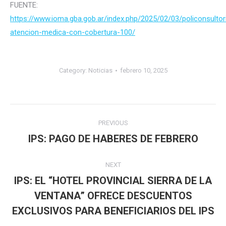
FUENTE:
https://www.ioma.gba.gob.ar/index.php/2025/02/03/policonsultor
atencion-medica-con-cobertura-100/
Category:
Noticias
febrero 10, 2025
Post
PREVIOUS
navigation
IPS: PAGO DE HABERES DE FEBRERO
Previous
post:
NEXT
IPS: EL “HOTEL PROVINCIAL SIERRA DE LA
VENTANA” OFRECE DESCUENTOS
Next
post:
EXCLUSIVOS PARA BENEFICIARIOS DEL IPS