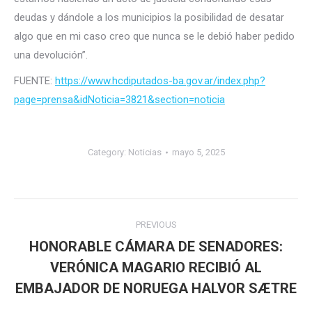
deudas y dándole a los municipios la posibilidad de desatar
algo que en mi caso creo que nunca se le debió haber pedido
una devolución”.
FUENTE:
https://www.hcdiputados-ba.gov.ar/index.php?
page=prensa&idNoticia=3821&section=noticia
Category:
Noticias
mayo 5, 2025
Post
PREVIOUS
navigation
HONORABLE CÁMARA DE SENADORES:
VERÓNICA MAGARIO RECIBIÓ AL
Previous
post:
EMBAJADOR DE NORUEGA HALVOR SÆTRE