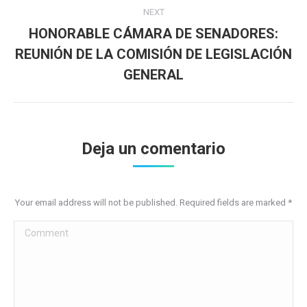
NEXT
HONORABLE CÁMARA DE SENADORES:
REUNIÓN DE LA COMISIÓN DE LEGISLACIÓN
Next
post:
GENERAL
Deja un comentario
Your email address will not be published. Required fields are marked
*
Comment