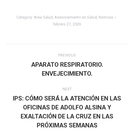
Category:
Area Salud
,
Asesoramiento en Salud
,
Noticias
febrero 27, 2026
Post
PREVIOUS
navigation
APARATO RESPIRATORIO.
Previous
ENVEJECIMIENTO.
post:
NEXT
IPS: CÓMO SERÁ LA ATENCIÓN EN LAS
OFICINAS DE ADOLFO ALSINA Y
Next
EXALTACIÓN DE LA CRUZ EN LAS
post:
PRÓXIMAS SEMANAS