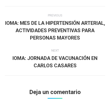
Post
PREVIOUS
navigation
IOMA: MES DE LA HIPERTENSIÓN ARTERIAL,
ACTIVIDADES PREVENTIVAS PARA
Previous
post:
PERSONAS MAYORES
NEXT
IOMA: JORNADA DE VACUNACIÓN EN
Next
CARLOS CASARES
post:
Deja un comentario