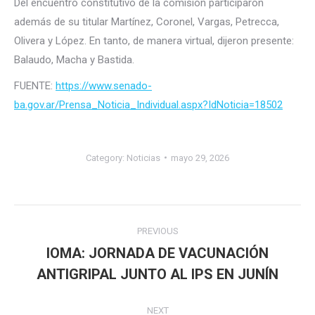
Del encuentro constitutivo de la comisión participaron
además de su titular Martínez, Coronel, Vargas, Petrecca,
Olivera y López. En tanto, de manera virtual, dijeron presente:
Balaudo, Macha y Bastida.
FUENTE:
https://www.senado-
ba.gov.ar/Prensa_Noticia_Individual.aspx?IdNoticia=18502
Category:
Noticias
mayo 29, 2026
Post
PREVIOUS
navigation
IOMA: JORNADA DE VACUNACIÓN
Previous
ANTIGRIPAL JUNTO AL IPS EN JUNÍN
post:
NEXT