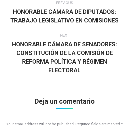
PREVIOUS
navigation
HONORABLE CÁMARA DE DIPUTADOS:
Previous
TRABAJO LEGISLATIVO EN COMISIONES
post:
NEXT
HONORABLE CÁMARA DE SENADORES:
CONSTITUCIÓN DE LA COMISIÓN DE
Next
REFORMA POLÍTICA Y RÉGIMEN
post:
ELECTORAL
Deja un comentario
Your email address will not be published. Required fields are marked
*