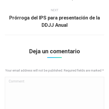
post:
NEXT
Prórroga del IPS para presentación de la
Next
DDJJ Anual
post:
Deja un comentario
Your email address will not be published. Required fields are marked
*
Comment