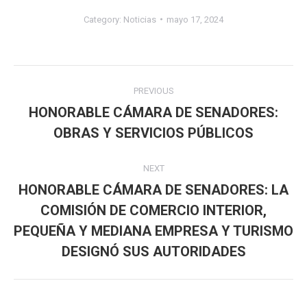
Category:
Noticias
mayo 17, 2024
Post
PREVIOUS
navigation
HONORABLE CÁMARA DE SENADORES:
Previous
OBRAS Y SERVICIOS PÚBLICOS
post:
NEXT
HONORABLE CÁMARA DE SENADORES: LA
COMISIÓN DE COMERCIO INTERIOR,
Next
PEQUEÑA Y MEDIANA EMPRESA Y TURISMO
post:
DESIGNÓ SUS AUTORIDADES