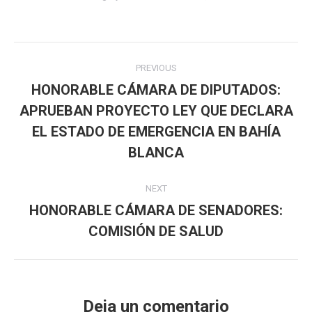
Post
PREVIOUS
navigation
HONORABLE CÁMARA DE DIPUTADOS:
APRUEBAN PROYECTO LEY QUE DECLARA
Previous
EL ESTADO DE EMERGENCIA EN BAHÍA
post:
BLANCA
NEXT
HONORABLE CÁMARA DE SENADORES:
Next
COMISIÓN DE SALUD
post:
Deja un comentario