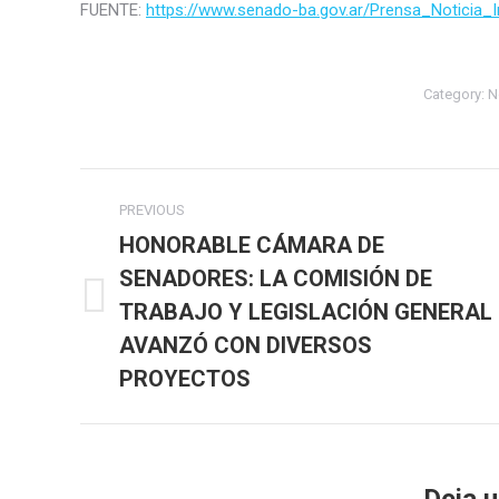
FUENTE:
https://www.senado-ba.gov.ar/Prensa_Noticia_I
Category:
N
Post
PREVIOUS
navigation
HONORABLE CÁMARA DE
SENADORES: LA COMISIÓN DE
TRABAJO Y LEGISLACIÓN GENERAL
Previous
post:
AVANZÓ CON DIVERSOS
PROYECTOS
Deja 