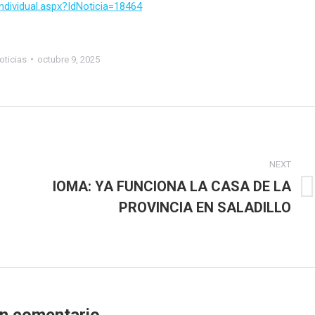
ndividual.aspx?IdNoticia=18464
oticias
octubre 9, 2025
NEXT
IOMA: YA FUNCIONA LA CASA DE LA
Next
PROVINCIA EN SALADILLO
post:
un comentario