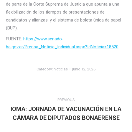
de parte de la Corte Suprema de Justicia que apunta a una
flexibilización de los tiempos de presentaciones de
candidatos y alianzas; y el sistema de boleta única de papel
(BUP).
FUENTE:
https://www.senado-
ba.gov.ar/Prensa_Noticia_Individual.aspx?IdNoticia=18520
Category:
Noticias
junio 12, 2026
Post
PREVIOUS
navigation
IOMA: JORNADA DE VACUNACIÓN EN LA
Previous
CÁMARA DE DIPUTADOS BONAERENSE
post: