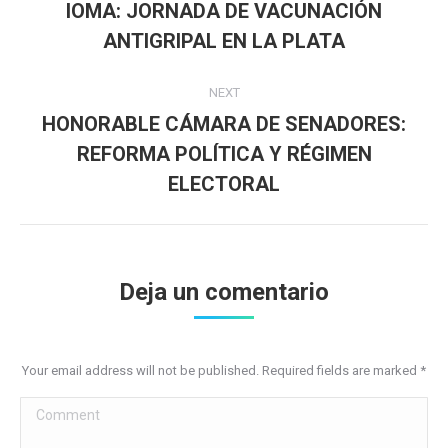
navigation
IOMA: JORNADA DE VACUNACIÓN
Previous
ANTIGRIPAL EN LA PLATA
post:
NEXT
HONORABLE CÁMARA DE SENADORES:
REFORMA POLÍTICA Y RÉGIMEN
Next
post:
ELECTORAL
Deja un comentario
Your email address will not be published. Required fields are marked
*
Comment