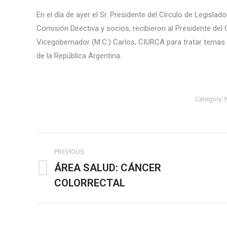
En el día de ayer el Sr. Presidente del Círculo de Legisla
Comisión Directiva y socios, recibieron al Presidente del
Vicegobernador (M.C.) Carlos, CIURCA para tratar temas i
de la República Argentina.
Category:
Post
PREVIOUS
navigation
ÁREA SALUD: CÁNCER
Previous
COLORRECTAL
post: